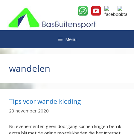
Ga
naar
de
inhoud
Menu
wandelen
Tips voor wandelkleding
23 november 2020
Nu evenementen geen doorgang kunnen krijgen ben ik
extra blij met de online mogelijkheden die het internet