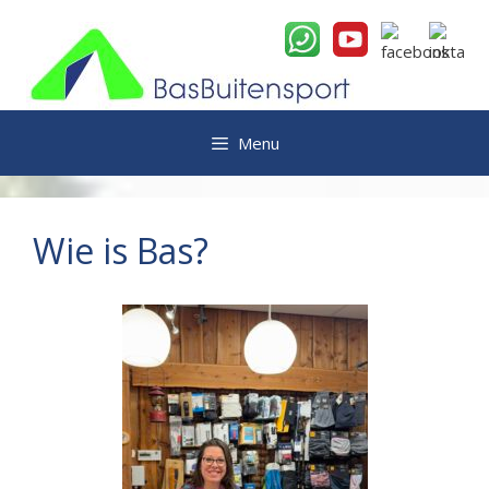
Ga
naar
de
inhoud
Menu
Wie is Bas?