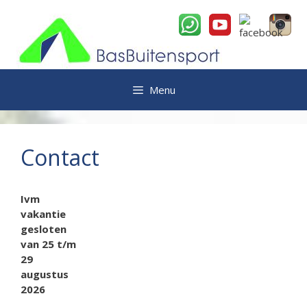
Ga
naar
de
inhoud
Menu
Contact
Ivm
vakantie
gesloten
van 25 t/m
29
augustus
2026