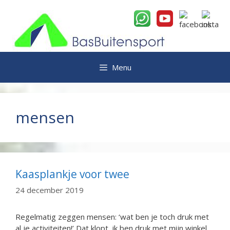
Ga
naar
de
inhoud
Menu
mensen
Kaasplankje voor twee
24 december 2019
Regelmatig zeggen mensen: ‘wat ben je toch druk met
al je activiteiten!’ Dat klopt, ik ben druk met mijn winkel,