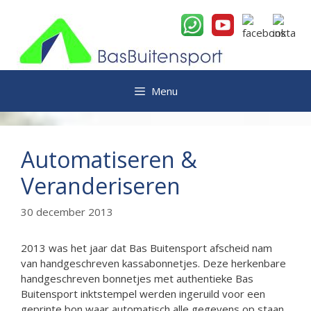
Ga
naar
de
inhoud
Menu
Automatiseren &
Veranderiseren
30 december 2013
2013 was het jaar dat Bas Buitensport afscheid nam
van handgeschreven kassabonnetjes. Deze herkenbare
handgeschreven bonnetjes met authentieke Bas
Buitensport inktstempel werden ingeruild voor een
geprinte bon waar automatisch alle gegevens op staan