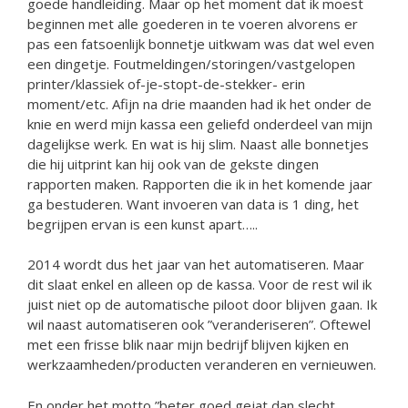
goede handleiding. Maar op het moment dat ik moest
beginnen met alle goederen in te voeren alvorens er
pas een fatsoenlijk bonnetje uitkwam was dat wel even
een dingetje. Foutmeldingen/storingen/vastgelopen
printer/klassiek of-je-stopt-de-stekker- erin
moment/etc. Afijn na drie maanden had ik het onder de
knie en werd mijn kassa een geliefd onderdeel van mijn
dagelijkse werk. En wat is hij slim. Naast alle bonnetjes
die hij uitprint kan hij ook van de gekste dingen
rapporten maken. Rapporten die ik in het komende jaar
ga bestuderen. Want invoeren van data is 1 ding, het
begrijpen ervan is een kunst apart…..
2014 wordt dus het jaar van het automatiseren. Maar
dit slaat enkel en alleen op de kassa. Voor de rest wil ik
juist niet op de automatische piloot door blijven gaan. Ik
wil naast automatiseren ook ”veranderiseren”. Oftewel
met een frisse blik naar mijn bedrijf blijven kijken en
werkzaamheden/producten veranderen en vernieuwen.
En onder het motto ”beter goed gejat dan slecht