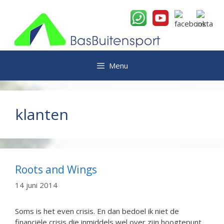
Ga
naar
de
inhoud
Menu
klanten
Roots and Wings
14 juni 2014
Soms is het even crisis. En dan bedoel ik niet de
financiële crisis die inmiddels wel over zijn hoogtepunt