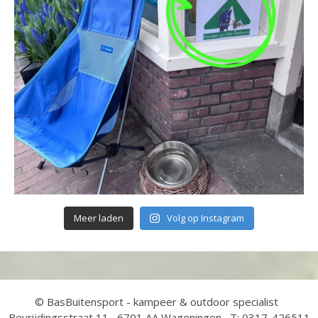
Meer laden
Volg op Instagram
© BasBuitensport - kampeer & outdoor specialist
Bevrijdingsstraat 11 6701 AA Wageningen T: 0317-426511