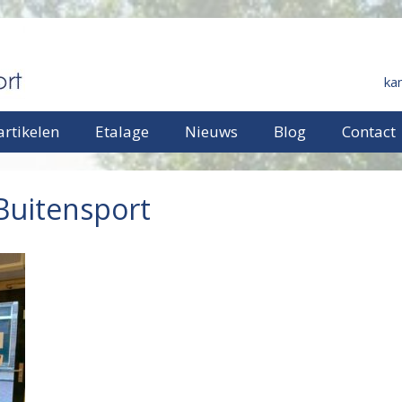
ka
rtikelen
Etalage
Nieuws
Blog
Contact
Buitensport