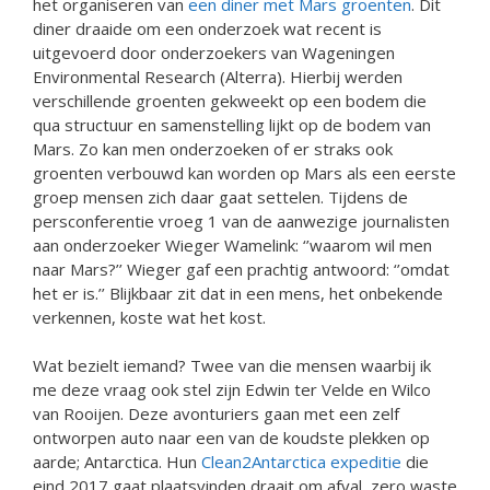
het organiseren van
een diner met Mars groenten
. Dit
diner draaide om een onderzoek wat recent is
uitgevoerd door onderzoekers van Wageningen
Environmental Research (Alterra). Hierbij werden
verschillende groenten gekweekt op een bodem die
qua structuur en samenstelling lijkt op de bodem van
Mars. Zo kan men onderzoeken of er straks ook
groenten verbouwd kan worden op Mars als een eerste
groep mensen zich daar gaat settelen. Tijdens de
persconferentie vroeg 1 van de aanwezige journalisten
aan onderzoeker Wieger Wamelink: ‘’waarom wil men
naar Mars?’’ Wieger gaf een prachtig antwoord: ‘’omdat
het er is.’’ Blijkbaar zit dat in een mens, het onbekende
verkennen, koste wat het kost.
Wat bezielt iemand? Twee van die mensen waarbij ik
me deze vraag ook stel zijn Edwin ter Velde en Wilco
van Rooijen. Deze avonturiers gaan met een zelf
ontworpen auto naar een van de koudste plekken op
aarde; Antarctica. Hun
Clean2Antarctica expeditie
die
eind 2017 gaat plaatsvinden draait om afval, zero waste