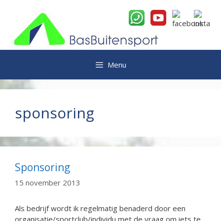
Ga
naar
de
inhoud
Menu
sponsoring
Sponsoring
15 november 2013
Als bedrijf wordt ik regelmatig benaderd door een
organisatie/sportclub/individu met de vraag om iets te