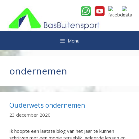
Ga
naar
de
inhoud
Menu
ondernemen
Ouderwets ondernemen
23 december 2020
Ik hoopte een laatste blog van het jaar te kunnen
schrijven met een mooie terugblik, geleerde lessen en