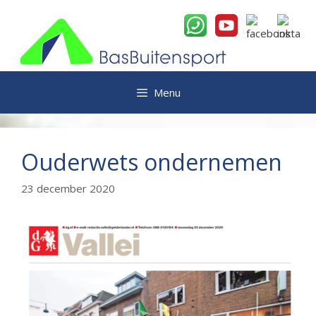
Ga
naar
de
inhoud
Menu
Ouderwets ondernemen
23 december 2020