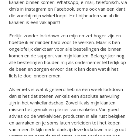
kanalen binnen komen. WhatsApp, e-mail, telefonisch, via
dm’s in Instagram en Facebook, soms ook van een klant
die voorbij mijn winkel loopt. Het bijhouden van al die
kanalen is een vak apart!
Eerlijk: zonder lockdown zou mijn omzet hoger zijn en
hoefde ik er minder hard voor te werken. Maar ik ben
ongelofelijk dankbaar voor alle bestellingen die binnen
komen en de support van mijn klanten. Belangrijker nog,
alle bestellingen houden mij als ondernemer letterlijk op
de been en zorgen ervoor dat ik kan doen wat ik het
liefste doe: ondernemen.
Als er iets is wat ik geleerd heb na één week lockdown
dan is het dat stenen winkels een absolute aanvulling
zijn in het winkellandschap. Zowel ik als mijn klanten
missen het gemak en plezier van winkelen. Van goed
advies op de winkelvloer, producten in alle rust bekijken
en aanraken en je soms laten verleiden tot het kopen
van meer. Ik kijk mede dankzij deze lockdown met groot
vertrouwen naar de toekomst. Nooit eerder was het