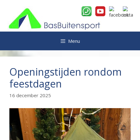
Ga
naar
de
inhoud
Menu
Openingstijden rondom
feestdagen
16 december 2025