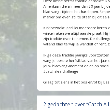
Deze kleine herfst traditie ontdekte ik 
Amerikaan die al meer dan 30 jaar bij d
blad vangt tijdens het hardlopen. Simpel
manier om even stil te staan bij dit sei
Kirk bezoekt jaarlijks meerdere keren 
winkel raken we altijd aan de praat. Hi
zijn traditie over te nemen. De challen
vallend blad terwijl je wandelt of rent, 
Ik ga deze traditie jaarlijks voortzett
vang je eerste herfstblad van het jaar e
jouw bladvang-moment delen op social m
#catchaleafchallenge
Graag tot ziens in het bos en/of bij Bas
2 gedachten over “Catch A 