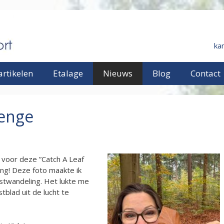
ka
rtikelen
Etalage
Nieuws
Blog
Contact
lenge
r voor deze ”Catch A Leaf
ing! Deze foto maakte ik
stwandeling. Het lukte me
blad uit de lucht te