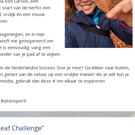
via Kirk Larson, een
e start van de herfst een
, vrolijk én een mooie
zoen.
Wageningen, en in mijn
j heeft me geïnspireerd om
ge is eenvoudig: vang een
zonder van je pad af te wijken.
en in de Nederlandse bossen. Doe je mee? Ga lekker naar buiten,
n geniet van de natuur op een vrolijke manier! Als je wilt kun je
edia, gebruik dan deze # om elkaar te inspireren:
 Buitensport!
Leaf Challenge”