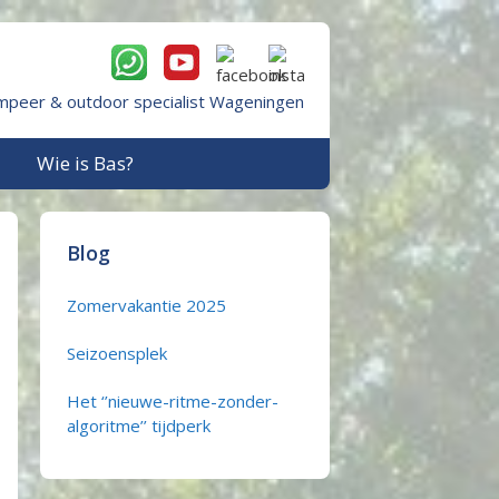
mpeer & outdoor specialist Wageningen
Wie is Bas?
Blog
Zomervakantie 2025
Seizoensplek
Het ‘’nieuwe-ritme-zonder-
algoritme’’ tijdperk