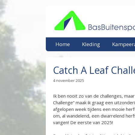
Ga
naar
de
inhoud
Home
Kleding
Kampeera
Catch A Leaf Chal
4 november 2025
Ik ben nooit zo van de challenges, maa
Challenge” maak ik graag een uitzonder
afgelopen week tijdens een mooie herf
om, al wandelend, een dwarrelend herfst
vangen! De eerste van 2025!