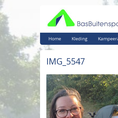
Ga
naar
de
inhoud
Home
Kleding
Kampeera
IMG_5547