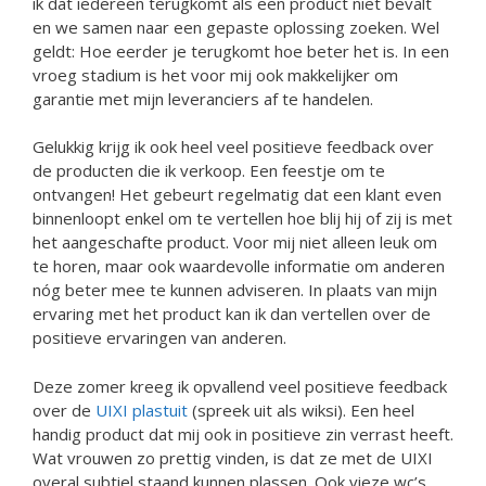
ik dat iedereen terugkomt als een product niet bevalt
en we samen naar een gepaste oplossing zoeken. Wel
geldt: Hoe eerder je terugkomt hoe beter het is. In een
vroeg stadium is het voor mij ook makkelijker om
garantie met mijn leveranciers af te handelen.
Gelukkig krijg ik ook heel veel positieve feedback over
de producten die ik verkoop. Een feestje om te
ontvangen! Het gebeurt regelmatig dat een klant even
binnenloopt enkel om te vertellen hoe blij hij of zij is met
het aangeschafte product. Voor mij niet alleen leuk om
te horen, maar ook waardevolle informatie om anderen
nóg beter mee te kunnen adviseren. In plaats van mijn
ervaring met het product kan ik dan vertellen over de
positieve ervaringen van anderen.
Deze zomer kreeg ik opvallend veel positieve feedback
over de
UIXI plastuit
(spreek uit als wiksi). Een heel
handig product dat mij ook in positieve zin verrast heeft.
Wat vrouwen zo prettig vinden, is dat ze met de UIXI
overal subtiel staand kunnen plassen. Ook vieze wc’s