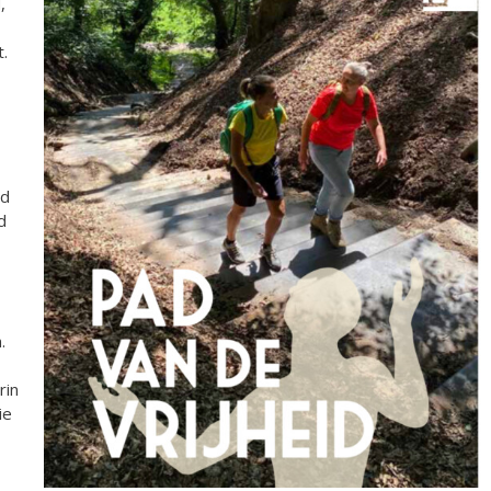
,
.
ad
d
.
rin
ie