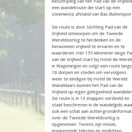
beschrijving van het Pad van de Vrijheid
een wandelroute die start op een
steenworp afstand van Bas Buitensport
De route is door Stichting Pad van de
Vrijheid ontworpen om de Tweede
Wereldoorlog te herdenken en de
herwonnen vrijheid te ervaren en te
waarderen. Het 155 kilometer lange P
van de Vrijheid start bij Hotel de Werel
in Wageningen en volgt een route langs
18 dorpen en steden om vervolgens
weer te eindigen bij Hotel de Wereld.
Wandelaars kunnen het Pad van de
Vrijheid op eigen gelegenheid wandelen
De route is in 13 etappes verdeeld en
staat beschreven in de wandelgids waa
ook een schat aan achtergrondinformat
over de Tweede Wereldoorlog is
opgenomen. Tevens zijn mooie,
inspirerende teksten en gedichten