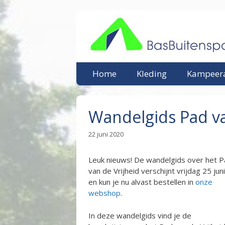
Ga
naar
de
inhoud
Home
Kleding
Kampeera
Wandelgids Pad va
22 juni 2020
Leuk nieuws! De wandelgids over het 
van de Vrijheid verschijnt vrijdag 25 juni
en kun je nu alvast bestellen in
onze
webshop
.
In deze wandelgids vind je de