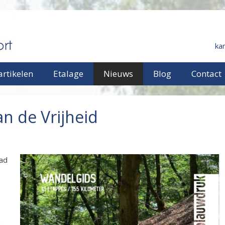
ka
rtikelen
Etalage
Nieuws
Blog
Contact
n de Vrijheid
Pad