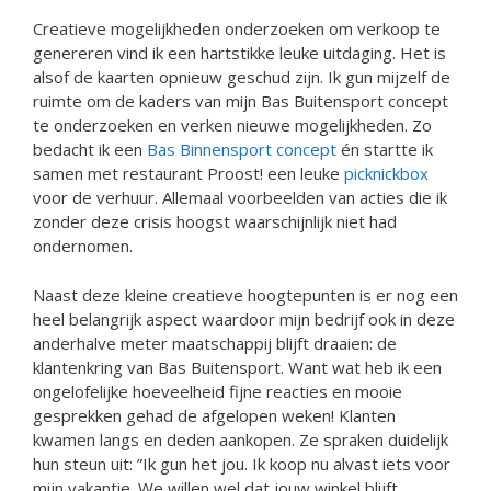
Creatieve mogelijkheden onderzoeken om verkoop te
genereren vind ik een hartstikke leuke uitdaging. Het is
alsof de kaarten opnieuw geschud zijn. Ik gun mijzelf de
ruimte om de kaders van mijn Bas Buitensport concept
te onderzoeken en verken nieuwe mogelijkheden. Zo
bedacht ik een
Bas Binnensport concept
én startte ik
samen met restaurant Proost! een leuke
picknickbox
voor de verhuur. Allemaal voorbeelden van acties die ik
zonder deze crisis hoogst waarschijnlijk niet had
ondernomen.
Naast deze kleine creatieve hoogtepunten is er nog een
heel belangrijk aspect waardoor mijn bedrijf ook in deze
anderhalve meter maatschappij blijft draaien: de
klantenkring van Bas Buitensport. Want wat heb ik een
ongelofelijke hoeveelheid fijne reacties en mooie
gesprekken gehad de afgelopen weken! Klanten
kwamen langs en deden aankopen. Ze spraken duidelijk
hun steun uit: ”Ik gun het jou. Ik koop nu alvast iets voor
mijn vakantie. We willen wel dat jouw winkel blijft