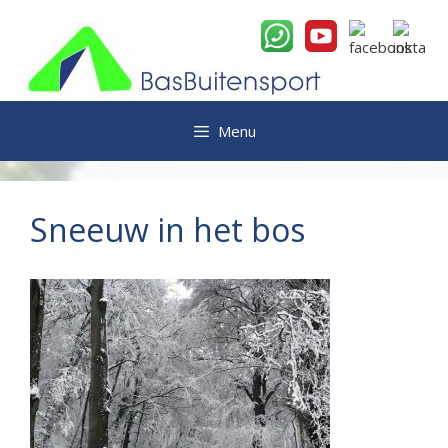
Ga
naar
de
inhoud
Menu
Sneeuw in het bos