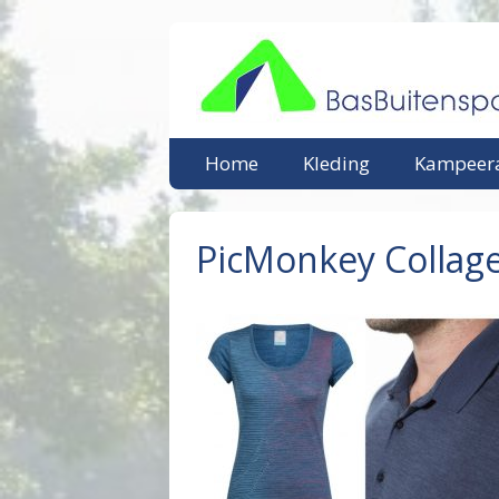
Ga
naar
de
inhoud
Home
Kleding
Kampeera
PicMonkey Collag