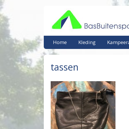
Ga
naar
de
inhoud
Home
Kleding
Kampeera
tassen