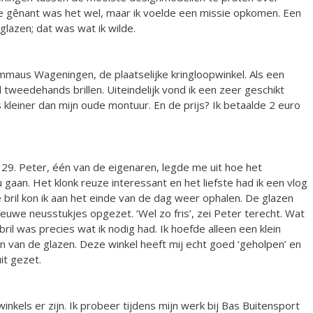
 gênant was het wel, maar ik voelde een missie opkomen. Een
lazen; dat was wat ik wilde.
maus Wageningen, de plaatselijke kringloopwinkel. Als een
 tweedehands brillen. Uiteindelijk vond ik een zeer geschikt
kleiner dan mijn oude montuur. En de prijs? Ik betaalde 2 euro
l 29. Peter, één van de eigenaren, legde me uit hoe het
u gaan. Het klonk reuze interessant en het liefste had ik een vlog
bril kon ik aan het einde van de dag weer ophalen. De glazen
euwe neusstukjes opgezet. ‘Wel zo fris’, zei Peter terecht. Wat
il was precies wat ik nodig had. Ik hoefde alleen een klein
n van de glazen. Deze winkel heeft mij echt goed ‘geholpen’ en
it gezet.
winkels er zijn. Ik probeer tijdens mijn werk bij Bas Buitensport