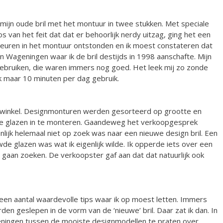
 mijn oude bril met het montuur in twee stukken. Met speciale
s van het feit dat dat er behoorlijk nerdy uitzag, ging het een
euren in het montuur ontstonden en ik moest constateren dat
n Wageningen waar ik de bril destijds in 1998 aanschafte. Mijn
ebruiken, die waren immers nog goed. Het leek mij zo zonde
ik maar 10 minuten per dag gebruik.
e winkel. Designmonturen werden gesorteerd op grootte en
ude glazen in te monteren. Gaandeweg het verkoopgesprek
lijk helemaal niet op zoek was naar een nieuwe design bril. Een
e glazen was wat ik eigenlijk wilde. Ik opperde iets over een
gaan zoeken. De verkoopster gaf aan dat dat natuurlijk ook
 een aantal waardevolle tips waar ik op moest letten. Immers
n geslepen in de vorm van de ‘nieuwe’ bril. Daar zat ik dan. In
eningen tussen de mooiste designmodellen te praten over