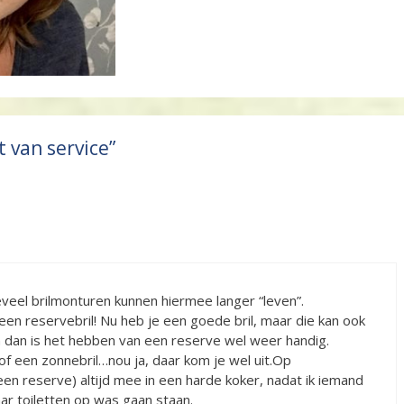
 van service”
eel brilmonturen kunnen hiermee langer “leven”.
een reservebril! Nu heb je een goede bril, maar die kan ook
n dan is het hebben van een reserve wel weer handig.
of een zonnebril…nou ja, daar kom je wel uit.Op
een reserve) altijd mee in een harde koker, nadat ik iemand
aar toiletten op was gaan staan.