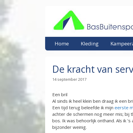
Ga
naar
de
inhoud
Home
Kleding
Kampeera
De kracht van serv
14 september 2017
Een bril
Al sinds ik heel klein ben draag ik een br
Een tijd terug beleefde ik mijn
eerste m
achter de schermen nog meer mis; bij th
bos. Ik was behoorlijk onthand. Als ik ’
bijzonder weinig.