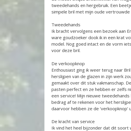
tweedehands en hergebruik. Een beetje
simpele bril met mijn oude vertrouwde g
Tweedehands
Ik bracht vervolgens een bezoek aan Em
ware goudzoeker dook ik in een krat vol
model. Nog goed intact en de vorm iets 
voor deze bril.
De verkoopknop
Enthousiast ging ik weer terug naar Bri
herslijpen van de glazen in zijn werk zo
gemaakt over dit stuk vakmanschap. De 
pasten perfect en ze hebben er zelfs ni
een service! Mijn nieuwe tweedehands br
bedrag af te rekenen voor het herslijpe
daarvoor hebben ze de ‘verkoopknop’ u
De kracht van service
Ik vind het heel bijzonder dat dit soort 