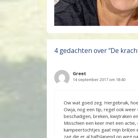
4 gedachten over “De kracht
Greet
14 september 2017 om 18:40
Ow wat goed zeg. Hergebruik, hoev
Owja, nog een tip, regel ook weer 
beschadigen, breken, kwijtraken e
Misschien een keer met een actie, 
kampeertochtjes gaat mijn bril(en 
zag die er al halfslapend op weg n