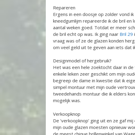
Repareren
Ergens in een doosje op zolder vond ik
kneedgumlijm repareerde ik de bril en lo
aantal weken goed. Totdat er meer sch
de bril echt op was. Ik ging naar
Bril 29
i
vraag was of ze de glazen konden herg
om veel geld uit te geven aan iets dat 
Designmodel of hergebruik?
Het was een hele zoektocht daar in d
enkele leken zeer geschikt om mijn o
begreep de dame in kwestie dat ik eigen
simpel montuur met mijn oude vertrouwd
tweedehands montuur die ik elders kon 
mogelijk was.
Verkoopknop
De ‘verkoopknop’ ging uit en ze gaf mij
mijn oude glazen moesten opnieuw worde
de meest chique brillenwinkel van Wag