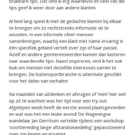
bruikbare tips. Dat vind ik erg waardevol en veel van die
tips geef ik weer door aan andere klanten.
Al heel lang speel ik met de gedachte klanten bij elkaar
te brengen om zo rechtstreeks informatie uit te
wisselen. In een informele sfeer mensen
samenbrengen, waarbij een klant met ruime ervaring in
één specifiek gebied vertelt over zijn of haar passie.
Ikzelf en andere geïnteresseerden kunnen dan luisteren
naar waardevolle tips. Naast inspireren, vind ik het ook
leuk om mensen met dezelfde interesses samen te
brengen. De buitensportbranche is uitermate geschikt
voor het delen van verhalen!
Na maanden van uitdenken en afvragen of ‘men’ hier wel
op zit te wachten was het tijd voor een try-out.
Afgelopen week heeft de eerste avond plaatsgevonden
en wat was het een leuke avond! De Wageningse
wandelaar Jan Gerritsen vertelde tijdens een workshop
‘voorbereiding lange afstandswandeling’ gepassioneerd
over zijn kennis en ervaring.