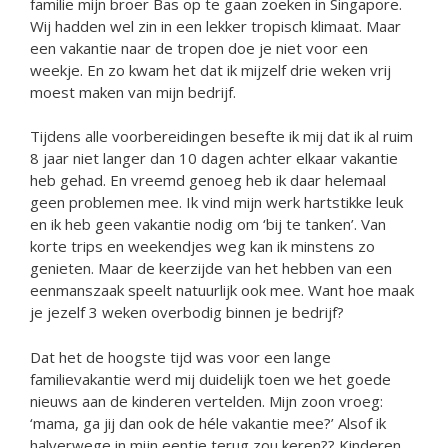
familie mijn broer Bas op te gaan zoeken in Singapore.
Wij hadden wel zin in een lekker tropisch klimaat. Maar
een vakantie naar de tropen doe je niet voor een
weekje. En zo kwam het dat ik mijzelf drie weken vrij
moest maken van mijn bedrijf.
Tijdens alle voorbereidingen besefte ik mij dat ik al ruim
8 jaar niet langer dan 10 dagen achter elkaar vakantie
heb gehad. En vreemd genoeg heb ik daar helemaal
geen problemen mee. Ik vind mijn werk hartstikke leuk
en ik heb geen vakantie nodig om ‘bij te tanken’. Van
korte trips en weekendjes weg kan ik minstens zo
genieten. Maar de keerzijde van het hebben van een
eenmanszaak speelt natuurlijk ook mee. Want hoe maak
je jezelf 3 weken overbodig binnen je bedrijf?
Dat het de hoogste tijd was voor een lange
familievakantie werd mij duidelijk toen we het goede
nieuws aan de kinderen vertelden. Mijn zoon vroeg:
‘mama, ga jij dan ook de héle vakantie mee?’ Alsof ik
halverwege in mijn eentje terug zou keren?? Kinderen