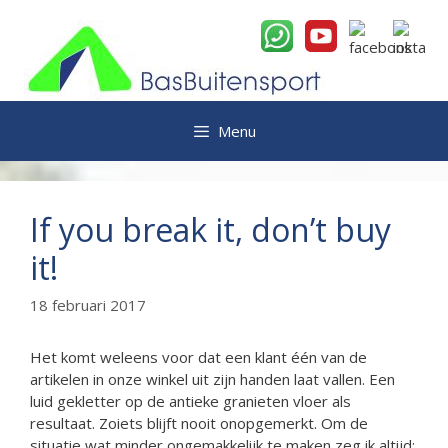
Ga
naar
de
inhoud
Menu
If you break it, don’t buy
it!
18 februari 2017
Het komt weleens voor dat een klant één van de
artikelen in onze winkel uit zijn handen laat vallen. Een
luid gekletter op de antieke granieten vloer als
resultaat. Zoiets blijft nooit onopgemerkt. Om de
situatie wat minder ongemakkelijk te maken zeg ik altijd: