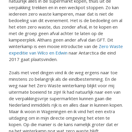
natuurlijk alles in de supermarkt kopen, thuis uit de
verpakking trekken en in een weckpot stoppen. Zo kan
iedereen zero waste kamperen, maar dat is niet de
bedoeling van dit evenement. Het is de bedoeling om al
het eten zero waste, dus zonder afval, in te kopen en
met de groep geen afval achter te laten op de
kampeerplek. Althans geen ander afval dan GFT. Dit
winterkamp is een mooie introductie van de
Zero Waste
expeditie van Wilco en Edwin
naar Antarctica die eind
2017 gaat plaatsvinden.
Zoals met veel dingen vind ik de weg ergens naar toe
minstens zo belangrijk als de eindbestemming. En de
weg naar het Zero Waste winterkamp blijkt voor mij
uitermate boeiend te zijn! Ik had natuurlijk naar een van
de verpakkingsvrije supermarkten kunnen gaan die
Nederland inmiddels rijk is en alles daar in kunnen kopen.
Maar ik woon in Wageningen en ik vind het een extra
uitdaging om in mijn directe omgeving het eten te
kopen. Op die manier is de kans namelijk groter dat er
na het winterkamp nog wat zero waste blijft