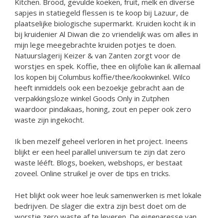
Kitchen. Brood, gevulde koeken, fruit, melk en diverse
sapjes in statiegeld flessen is te koop bij Lazuur, de
plaatselijke biologische supermarkt. Kruiden kocht ik in
bij kruidenier Al Diwan die zo vriendelijk was om alles in
mijn lege meegebrachte kruiden potjes te doen.
Natuurslagerij Keizer & van Zanten zorgt voor de
worstjes en spek. Koffie, thee en olijfolie kan ik allemaal
los kopen bij Columbus koffie/thee/kookwinkel. Wilco
heeft inmiddels ook een bezoekje gebracht aan de
verpakkingsloze winkel Goods Only in Zutphen
waardoor pindakaas, honing, zout en peper ook zero
waste zijn ingekocht.
Ik ben mezelf geheel verloren in het project. Ineens
blijkt er een heel parallel universum te zijn dat zero
waste lééft. Blogs, boeken, webshops, er bestaat
zoveel. Online struikel je over de tips en tricks.
Het blijkt ook weer hoe leuk samenwerken is met lokale
bedrijven. De slager die extra zijn best doet om de
worstje zero waste af te leveren. De eigenaresse van