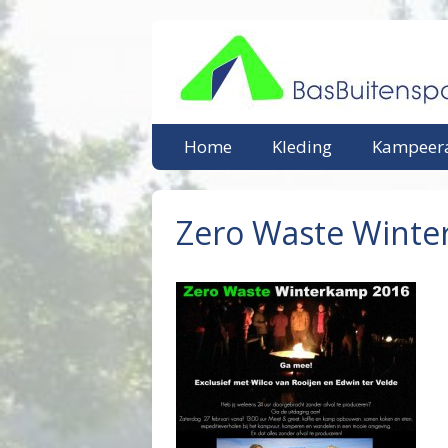
Ga
naar
de
inhoud
Home
Kleding
Kampeera
Zero Waste Winte