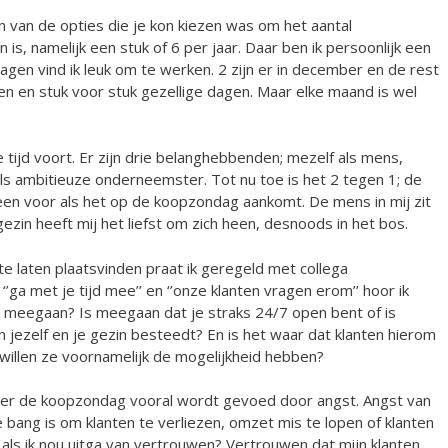
n van de opties die je kon kiezen was om het aantal
 is, namelijk een stuk of 6 per jaar. Daar ben ik persoonlijk een
gen vind ik leuk om te werken. 2 zijn er in december en de rest
en en stuk voor stuk gezellige dagen. Maar elke maand is wel
e tijd voort. Er zijn drie belanghebbenden; mezelf als mens,
als ambitieuze onderneemster. Tot nu toe is het 2 tegen 1; de
een voor als het op de koopzondag aankomt. De mens in mij zit
gezin heeft mij het liefst om zich heen, desnoods in het bos.
e laten plaatsvinden praat ik geregeld met collega
ga met je tijd mee’’ en ‘’onze klanten vragen erom’’ hoor ik
d’’ meegaan? Is meegaan dat je straks 24/7 open bent of is
n jezelf en je gezin besteedt? En is het waar dat klanten hierom
 willen ze voornamelijk de mogelijkheid hebben?
 over de koopzondag vooral wordt gevoed door angst. Angst van
 bang is om klanten te verliezen, omzet mis te lopen of klanten
als ik nou uitga van vertrouwen? Vertrouwen dat mijn klanten,