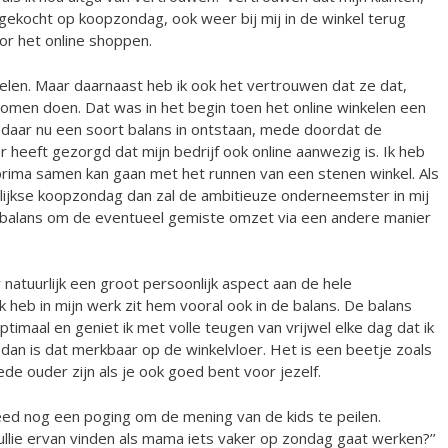
 gekocht op koopzondag, ook weer bij mij in de winkel terug
r het online shoppen.
kelen. Maar daarnaast heb ik ook het vertrouwen dat ze dat,
l komen doen. Dat was in het begin toen het online winkelen een
 daar nu een soort balans in ontstaan, mede doordat de
heeft gezorgd dat mijn bedrijf ook online aanwezig is. Ik heb
prima samen kan gaan met het runnen van een stenen winkel. Als
elijkse koopzondag dan zal de ambitieuze onderneemster in mij
balans om de eventueel gemiste omzet via een andere manier
natuurlijk een groot persoonlijk aspect aan de hele
k heb in mijn werk zit hem vooral ook in de balans. De balans
ptimaal en geniet ik met volle teugen van vrijwel elke dag dat ik
ies dan is dat merkbaar op de winkelvloer. Het is een beetje zoals
de ouder zijn als je ook goed bent voor jezelf.
ed nog een poging om de mening van de kids te peilen.
ullie ervan vinden als mama iets vaker op zondag gaat werken?’’