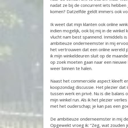
nadat ze bij de concurrent iets hebben
komen? Datzelfde geldt immers ook voo
Ik weet dat mijn klanten ook online win
indien mogelijk, ook bij mij in de winke
vlucht nam best spannend. Inmiddels is
ambitieuze onderneemster in mij ervoor 
het vertrouwen dat een online wereld 
ik mijn winkeldeuren sluit op de maand
op zoek moeten gaan naar een nieuwe 
weer binnen te halen.
Naast het commerciële aspect kleeft er 
koopzondag discussie. Het plezier dat i
tussen werk en privé. Nu is die balans o
mijn winkel run. Als ik het plezier verl
met het ouderschap; je kan pas een goe
De ambitieuze onderneemster in mij de
Opgewekt vroeg ik: ‘’Zeg, wat zouden j