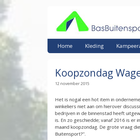
Ga
naar
de
inhoud
Home
Kleding
Kampeera
Koopzondag Wag
12 november 2015
Het is nogal een hot item in ondernem
winkeliers niet aan om hierover discus
bedrijven in de binnenstad heeft uit
is. En zo geschiedde; vanaf 2016 is er
maand koopzondag. De grote vraag die i
Buitensport?’’.