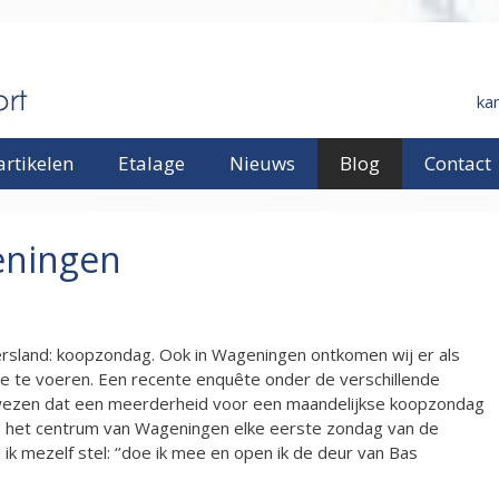
ka
rtikelen
Etalage
Nieuws
Blog
Contact
eningen
ersland: koopzondag. Ook in Wageningen ontkomen wij er als
sie te voeren. Een recente enquête onder de verschillende
gewezen dat een meerderheid voor een maandelijkse koopzondag
 in het centrum van Wageningen elke eerste zondag van de
k mezelf stel: ‘’doe ik mee en open ik de deur van Bas