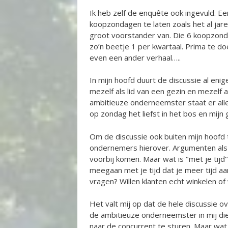
Ik heb zelf de enquête ook ingevuld. Ee
koopzondagen te laten zoals het al jaren
groot voorstander van. Die 6 koopzonda
zo’n beetje 1 per kwartaal. Prima te do
even een ander verhaal…..
In mijn hoofd duurt de discussie al enig
mezelf als lid van een gezin en mezelf 
ambitieuze onderneemster staat er all
op zondag het liefst in het bos en mijn 
Om de discussie ook buiten mijn hoofd t
ondernemers hierover. Argumenten als ‘’
voorbij komen. Maar wat is ‘’met je tij
meegaan met je tijd dat je meer tijd aa
vragen? Willen klanten echt winkelen of
Het valt mij op dat de hele discussie
de ambitieuze onderneemster in mij die
naar de concurrent te sturen. Maar wat 