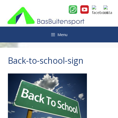
Ga
naar
de
inhoud
Menu
Back-to-school-sign