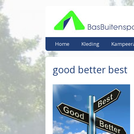
Ga
naar
de
inhoud
Home
Kleding
Kampeera
good better best