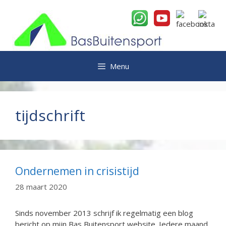
Ga
naar
de
inhoud
Menu
tijdschrift
Ondernemen in crisistijd
28 maart 2020
Sinds november 2013 schrijf ik regelmatig een blog
bericht op mijn Bas Buitensport website. Iedere maand