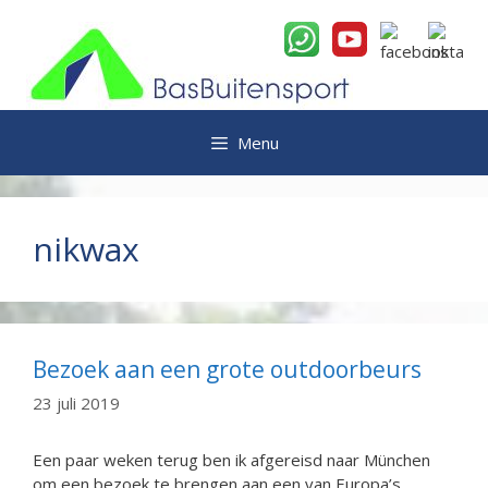
Ga
naar
de
inhoud
Menu
nikwax
Bezoek aan een grote outdoorbeurs
23 juli 2019
Een paar weken terug ben ik afgereisd naar München
om een bezoek te brengen aan een van Europa’s