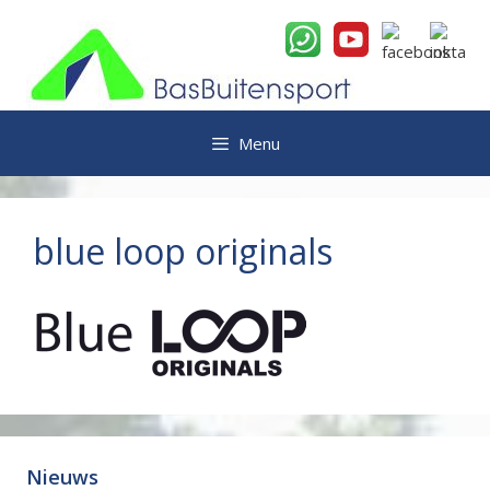
Ga
naar
de
inhoud
Menu
blue loop originals
Nieuws