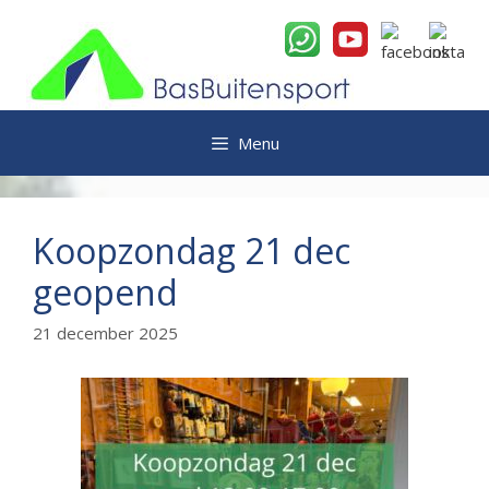
Ga
naar
de
inhoud
Menu
Koopzondag 21 dec
geopend
21 december 2025