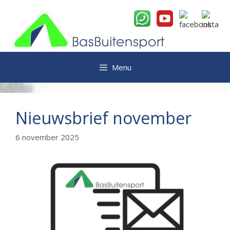
Ga
naar
de
inhoud
Menu
Nieuwsbrief november
6 november 2025