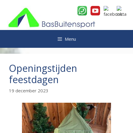
Ga
naar
de
inhoud
Menu
Openingstijden
feestdagen
19 december 2023