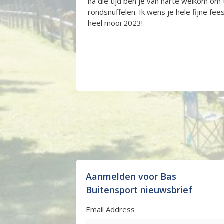
na die tijd ben je van harte welkom om
rondsnuffelen. Ik wens je hele fijne fe
heel mooi 2023!
Aanmelden voor Bas
Buitensport nieuwsbrief
Email Address