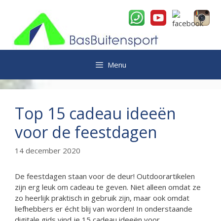
Ga
naar
de
inhoud
Menu
Top 15 cadeau ideeën
voor de feestdagen
14 december 2020
De feestdagen staan voor de deur! Outdoorartikelen
zijn erg leuk om cadeau te geven. Niet alleen omdat ze
zo heerlijk praktisch in gebruik zijn, maar ook omdat
liefhebbers er écht blij van worden! In onderstaande
digitale gids vind je 15 cadeau ideeën voor