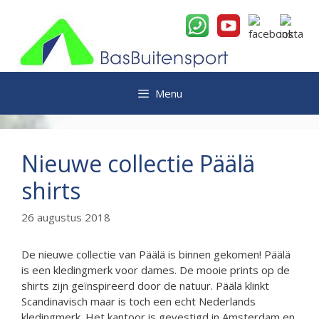
Ga
naar
de
inhoud
Menu
Nieuwe collectie Päälä
shirts
26 augustus 2018
De nieuwe collectie van Päälä is binnen gekomen! Päälä
is een kledingmerk voor dames. De mooie prints op de
shirts zijn geïnspireerd door de natuur. Päälä klinkt
Scandinavisch maar is toch een echt Nederlands
kledingmerk. Het kantoor is gevestigd in Amsterdam en