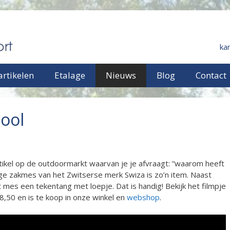
ka
rtikelen
Etalage
Nieuws
Blog
Contact
tool
rtikel op de outdoormarkt waarvan je je afvraagt: ”waarom heeft
ge zakmes van het Zwitserse merk Swiza is zo’n item. Naast
t mes een tekentang met loepje. Dat is handig! Bekijk het filmpje
8,50 en is te koop in onze winkel en
webshop
.