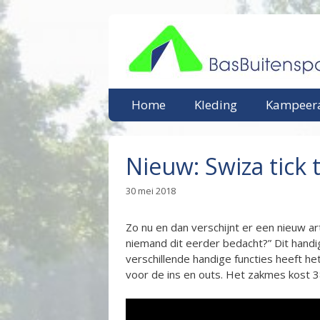
Ga
naar
de
inhoud
Home
Kleding
Kampeera
Nieuw: Swiza tick 
30 mei 2018
Zo nu en dan verschijnt er een nieuw a
niemand dit eerder bedacht?” Dit handi
verschillende handige functies heeft he
voor de ins en outs. Het zakmes kost 3