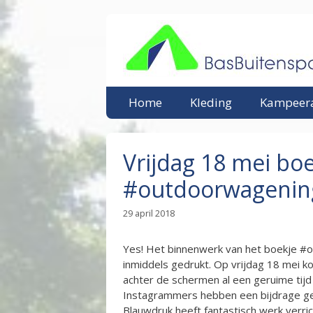
Ga
naar
de
inhoud
Home
Kleding
Kampeera
Vrijdag 18 mei bo
#outdoorwagenin
29 april 2018
Yes! Het binnenwerk van het boekje #
inmiddels gedrukt. Op vrijdag 18 mei ko
achter de schermen al een geruime tijd
Instagrammers hebben een bijdrage ge
Blauwdruk heeft fantastisch werk verric