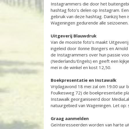
Instagrammers die door het buitengebi
hashtag foto’s delen op Instagram. Ee
gebruik van deze hashtag. Dankzij hen i
Wageningen gedurende alle seizoenen.
Uitgeverij Blauwdruk
Van de mooiste foto’s maakt Uitgeverij
ingeleid door Ilonne Bongers en Arnold
de Instagrammers over hun passie voor
(Nederlands/Engels) en geeft een kijkje
mei in de winkel en kost 12,50.
Boekpresentatie en Instawalk
Vrijdagavond 18 mei zal om 19.00 uur b
Foulkesweg 72) de boekpresentatie pl
Instawalk georganiseerd door MediaLab
natuurgebied van Wageningen. Let op: 
Graag aanmelden
Geïnteresseerden worden van harte uit