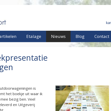
ka
rtikelen
Etalage
Nieuws
Blog
Contact
ekpresentatie
gen
outdoorwageningen is
mt het boekje uit waar ik
 mee bezig ben. Veel
leverd en Uitgeverij
ht.