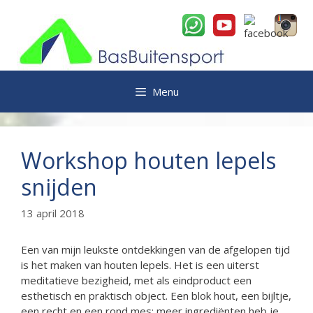
Ga
naar
de
inhoud
Menu
Workshop houten lepels
snijden
13 april 2018
Een van mijn leukste ontdekkingen van de afgelopen tijd
is het maken van houten lepels. Het is een uiterst
meditatieve bezigheid, met als eindproduct een
esthetisch en praktisch object. Een blok hout, een bijltje,
een recht en een rond mes; meer ingrediënten heb je