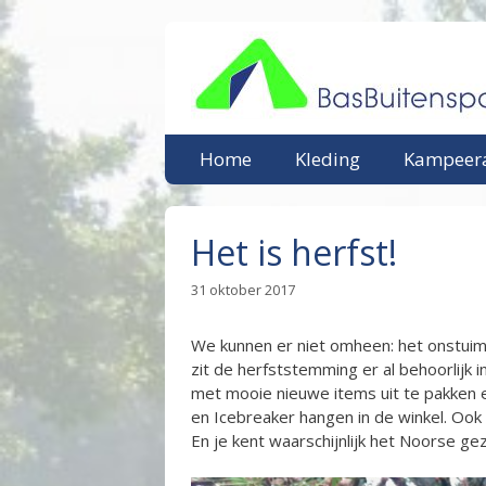
Ga
naar
de
inhoud
Home
Kleding
Kampeera
Het is herfst!
31 oktober 2017
We kunnen er niet omheen: het onstuimi
zit de herfststemming er al behoorlijk in
met mooie nieuwe items uit te pakken e
en Icebreaker hangen in de winkel. Oo
En je kent waarschijnlijk het Noorse ge