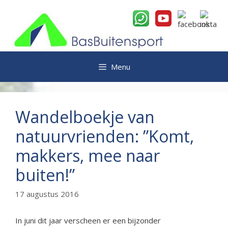
Ga
naar
de
inhoud
Menu
Wandelboekje van
natuurvrienden: ”Komt,
makkers, mee naar
buiten!”
17 augustus 2016
In juni dit jaar verscheen er een bijzonder